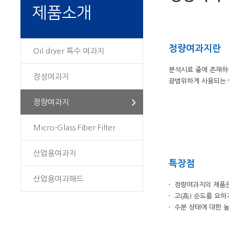
제품소개
정량여과지란
Oil dryer 특수 여과지
분석시료 중에 존재하
정성여과지
광범위하게 사용되는 
정량여과지
Micro-Glass Fiber Filter
산업용여과지
특장점
산업용여과패드
·
정량여과지의 제품은 섬유
·
고(高) 순도를 요하기
·
수분 상태에 대한 높은