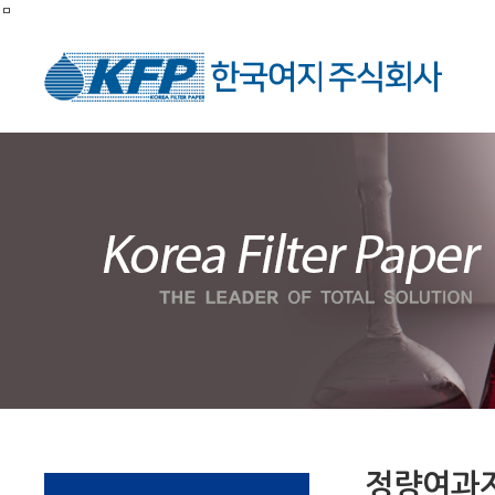
ㅁ
정량여과