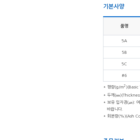
기본사양
품명
5A
5B
5C
#6
2
* 평량(g/m
)(Basi
* 두께(㎜)(Thicknes
* 보유 입자경(㎛)
바랍니다.
* 회분량(%)(Ash C